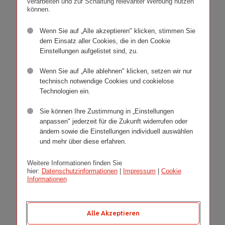
verarbeiten und zur Schaltung relevanter Werbung nutzen
können.
Bewerbungsformular
Wenn Sie auf „Alle akzeptieren" klicken, stimmen Sie
ausfüllen
dem Einsatz aller Cookies, die in den Cookie
Einstellungen aufgelistet sind, zu.
Wenn Sie auf „Alle ablehnen" klicken, setzen wir nur
technisch notwendige Cookies und cookielose
LinkedIn-Profil
Technologien ein.
verwenden
Sie können Ihre Zustimmung in „Einstellungen
anpassen" jederzeit für die Zukunft widerrufen oder
ändern sowie die Einstellungen individuell auswählen
und mehr über diese erfahren.
Lebenslauf
Weitere Informationen finden Sie
hochladen
hier:
Datenschutzinformationen
|
Impressum
|
Cookie
Informationen
Alle Akzeptieren
Lebenslauf bei