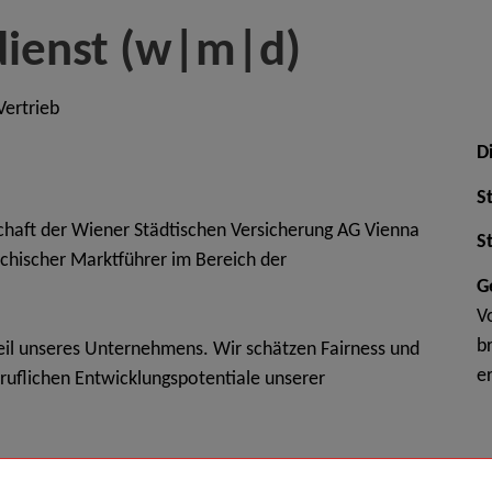
dienst (w|m|d)
ertrieb
D
S
schaft der Wiener Städtischen Versicherung AG Vienna
S
chischer Marktführer im Bereich der
G
V
b
Teil unseres Unternehmens. Wir schätzen Fairness und
e
ruflichen Entwicklungspotentiale unserer