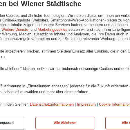
n bei Wiener Städtische
eziehungen
den Cookies und ähnliche Technologien. Wir nutzen diese, um Ihnen ein verbe
 Online-Angebote (Websites, Smartphone-/Web-Applikationen) bieten zu kön
Vorsorgemöglichkeiten
isierte Inhalte zeigen und unsere Services laufend verbessern und ausbauen.
,
Weitere-Dienste-
und
Marketingcookies
setzen wir erst nach Ihrer Einwillig
ür Werbung, Medien, zusätzliche Inhalte und Analysen, die Ihre Daten auch in
 Datenschutzregeln verarbeiten und zur Schaltung relevanter Werbung nutzen 
icheren Rahmen Ihr Arbeitsleben mit freier Zeiteinteilung
lle akzeptieren" klicken, stimmen Sie dem Einsatz aller Cookies, die in den 
 zu.
Verkauf von Dienstleistungen liegt Ihnen bzw. würde Sie
lle ablehnen" klicken, setzen wir nur technisch notwendige Cookies und cook
 B und einen eigenen PKW
 Zustimmung in „Einstellungen anpassen" jederzeit für die Zukunft widerrufen
n individuell auswählen und mehr über diese erfahren.
ch willkommen!
n finden Sie hier:
Datenschutzinformationen
|
Impressum
|
Cookie Informatio
 anpassen
Alle Ablehnen
Alle