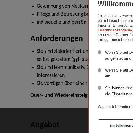
Willkomme
Gewinnung von Neukunden
Pflege und Betreuung bestehender Kundenb
Ja, auch wir verwen
beim Besuch unserer
individuelle und persönliche Beratung über 
Ihnen z. B. personal
Leistungsbezogene-
an unsere Partner f
Anforderungen
mit ggf. unsicheren
Sie sind zielorientiert und wollen in einem s
Wenn Sie auf „A
aufgelistet sind,
selbst gestalten (ggf. auch im Homeoffice)
Sie sind kommunikativ, überzeugend und der 
Wenn Sie auf „A
interessieren
ein.
Sie verfügen über einen Führerschein Klasse
Sie können Ihre
die Einstellunge
Quer- und Wiedereinsteiger:innen sind herzli
Weitere Informatione
Angebot
Einstellungen