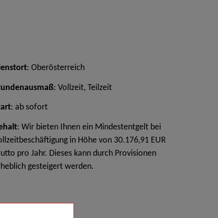
ienstort
: Oberösterreich
tundenausmaß
: Vollzeit, Teilzeit
tart
: ab sofort
ehalt
: Wir bieten Ihnen ein Mindestentgelt bei
ollzeitbeschäftigung in Höhe von 30.176,91 EUR
rutto pro Jahr. Dieses kann durch Provisionen
rheblich gesteigert werden.