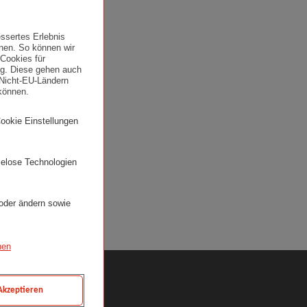
ssertes Erlebnis
nen. So können wir
 Cookies für
ung. Diese gehen auch
 Nicht-EU-Ländern
können.
Cookie Einstellungen
ielose Technologien
 oder ändern sowie
nen
 Akzeptieren