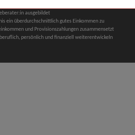
eruf zu erlernen und Sie werden im Rahmen einer
eberater:in ausgebildet
nis ein überdurchschnittlich gutes Einkommen zu
Fixeinkommen und Provisionszahlungen zusammensetzt
 beruflich, persönlich und finanziell weiterentwickeln